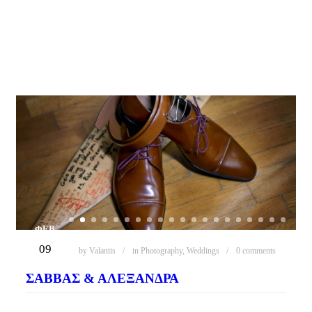
ΦΕΒ
09
by
Valantis
in
Photography
,
Weddings
0 comments
ΣΆΒΒΑΣ & ΑΛΕΞΆΝΔΡΑ