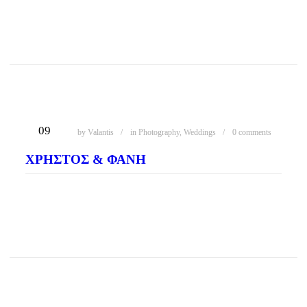
READ MORE
ΦΕΒ
09
by
Valantis
in
Photography
,
Weddings
0 comments
ΧΡΉΣΤΟΣ & ΦΑΝΉ
READ MORE
ΔΕΚ