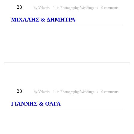
23
by
Valantis
in
Photography
,
Weddings
0 comments
ΜΙΧΆΛΗΣ & ΔΉΜΗΤΡΑ
READ MORE
ΔΕΚ
23
by
Valantis
in
Photography
,
Weddings
0 comments
ΓΙΆΝΝΗΣ & ΌΛΓΑ
READ MORE