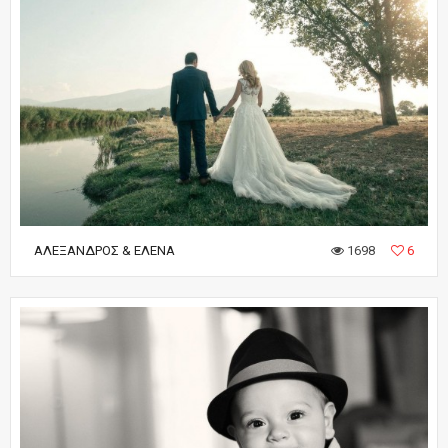
ΑΛΈΞΑΝΔΡΟΣ & ΈΛΕΝΑ
1698
6