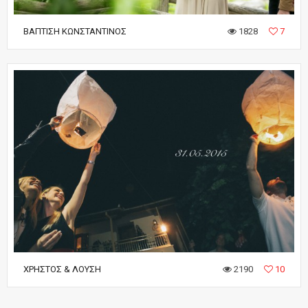
ΒΆΠΤΙΣΗ ΚΩΝΣΤΑΝΤΊΝΟΣ
1828
7
ΧΡΉΣΤΟΣ & ΛΟΎΣΗ
2190
10