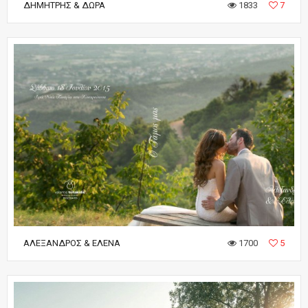
ΔΗΜΉΤΡΗΣ & ΔΏΡΑ
1833
7
ΑΛΈΞΑΝΔΡΟΣ & ΈΛΕΝΑ
1700
5